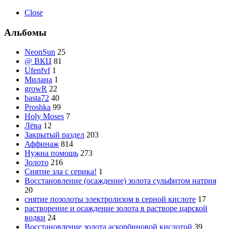
Close
Альбомы
NeonSun
25
@ ВКЦ
81
Ufenfvf
1
Милана
1
growR
22
basta72
40
Proshka
99
Holy Moses
7
Лёва
12
Закрытый раздел
203
Аффинаж
814
Нужна помощь
273
Золото
216
Снятие зла с серика!
1
Восстановление (осаждение) золота сульфитом натрия
20
снятие позолоты электролизом в серной кислоте
17
растворение и осаждение золота в растворе царской
водки
24
Восстановление золота аскорбиновой кислотой
39