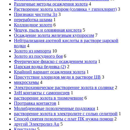
Различные методы осаждения золота
4
Растворение золота хлором (солянка + гипохлорит)
3
Признаки чистоты Зл
3
переработка шлама
1
Коллоидное золото
6
Чешуя, пыль и оловянная кислота
5
Осаждение золота железным купоросом
7
Нейтрализация азотной кислоты в растворе царской
водки
4
Золото из импорта
10
Золото из посудного боя
6
Феерическое фиаско с осаждением золота
1
Царская водка бедняка (2)
2
Крайний вариант осаждения золота
1
Присутствие хлоридов меди в растворе ЦВ
3
микросхемы
4
Электрохимическое растворение золота в солянке
2
ЗлН контакты с самописцев
1
растворение золота в тиомочевине
6
Протравка контактов
1
Молибденовые позолоченные подложки
1
растворение золота в электролите с солью селитрой
1
Способ снятия позолоты с плат ПК нужна помощ
2
другой Электролиз Au
5
Кристаллы
5