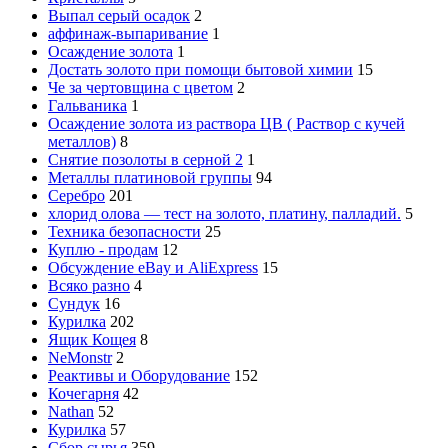
Выпал серый осадок
2
аффинаж-выпаривание
1
Осаждение золота
1
Достать золото при помощи бытовой химии
15
Че за чертовщина с цветом
2
Гальваника
1
Осаждение золота из раствора ЦВ ( Раствор с кучей
металлов)
8
Снятие позолоты в серной 2
1
Металлы платиновой группы
94
Серебро
201
хлорид олова — тест на золото, платину, палладий.
5
Техника безопасности
25
Куплю - продам
12
Обсуждение eBay и AliExpress
15
Всяко разно
4
Сундук
16
Курилка
202
Ящик Кощея
8
NeMonstr
2
Реактивы и Оборудование
152
Кочегарня
42
Nathan
52
Курилка
57
Сбор сырья
359