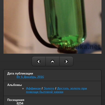
Дата публикации
Вт 6 Декабрь 2016
Альбомы
Аффинаж
/
Золото
/
Достать золото при
помощи бытовой химии
Посещения
8254