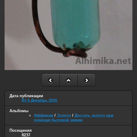
Дата публикации
Вт 6 Декабрь 2016
Альбомы
Аффинаж
/
Золото
/
Достать золото при
помощи бытовой химии
Посещения
8237