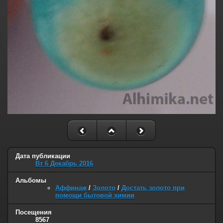
Дата публикации
Вт 6 Декабрь 2016
Альбомы
Аффинаж
/
Золото
/
Достать золото при
помощи бытовой химии
Посещения
8567