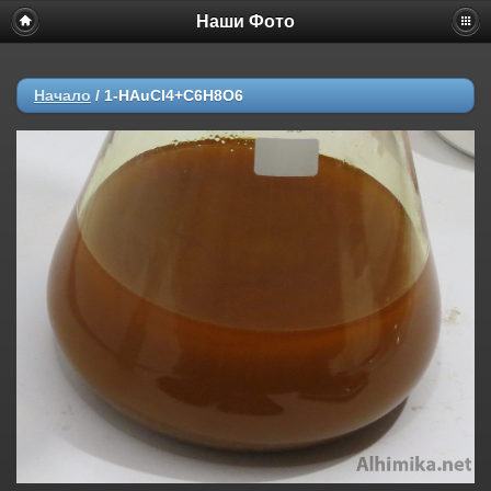
Наши Фото
Начало
/
1-HAuCl4+C6H8O6