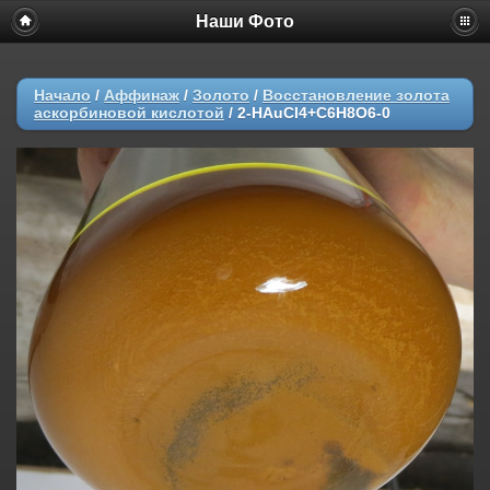
Наши Фото
Начало
/
Аффинаж
/
Золото
/
Восстановление золота
аскорбиновой кислотой
/
2-HAuCl4+C6H8O6-0