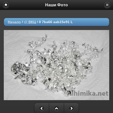
Наши Фото
Начало
/
@ ВКЦ
/
0 7ba66 aab15e91 L