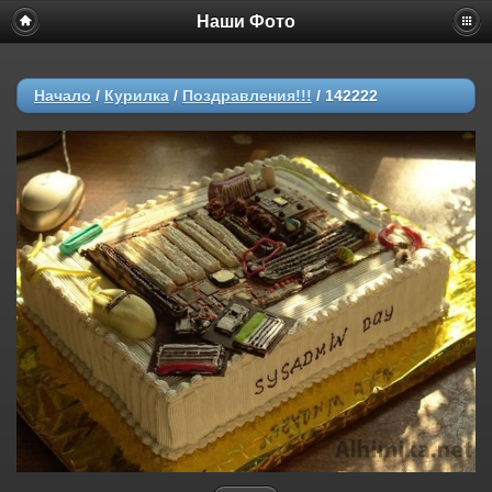
Наши Фото
Начало
/
Курилка
/
Поздравления!!!
/
142222