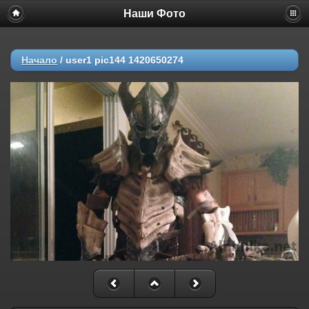
Наши Фото
Начало
/
user1 pic144 1420650274