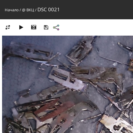
DSC 0021
Начало
/
@ ВКЦ
/