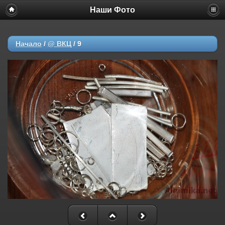
Наши Фото
Начало
/
@ ВКЦ
/
9