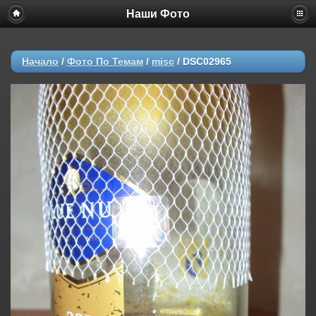
Наши Фото
Начало
/
Фото По Темам
/
misc
/
DSC02965